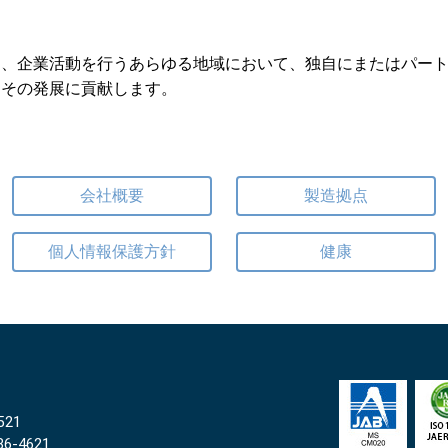
し、企業活動を行うあらゆる地域において、独自にまたはパー
、その発展に貢献します。
会社概要
製造拠点
個人情報保護方針
健康
21
86
-
4621