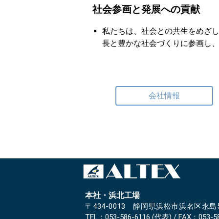
社会参画と発展への貢献
私たちは、社会との共生をめざ
長と豊かな社会づくりに参画し
会社情報
本社・浜北工場
〒434-0013 静岡県浜松市浜名区永島5
TEL：
053
-
586
-
6116
(代表) / FAX：
053
-
5